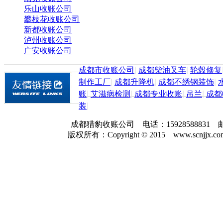
乐山收账公司
攀枝花收账公司
新都收账公司
泸州收账公司
广安收账公司
成都市收账公司
|
成都柴油叉车
|
轮毂修复
制作工厂
|
成都升降机
|
成都不绣钢装饰
|
账
|
艾滋病检测
|
成都专业收账
|
吊兰
|
成都
装
|
成都猎豹收账公司 电话：159285888
版权所有：Copyright © 2015 www.scnjjx.