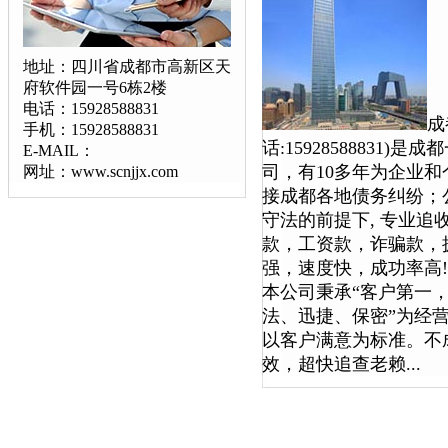
地址：四川省成都市高新区天
府软件园一号6栋2楼
电话：15928588831
成
手机：15928588831
话:15928588831
E-MAIL：
司，有10多年为企业
网址：www.scnjjx.com
接成都各地债务纠纷；
守法的前提下, 专业
款，工资款，诈骗款，
强，速度快，成功率高!
本公司秉承“客户第一，
法、迅捷、保密”为经
以客户满意为标准。不
效，超快追查老赖...