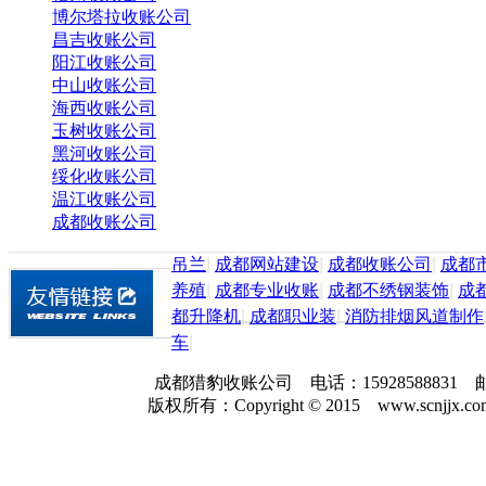
博尔塔拉收账公司
昌吉收账公司
阳江收账公司
中山收账公司
海西收账公司
玉树收账公司
黑河收账公司
绥化收账公司
温江收账公司
成都收账公司
吊兰
|
成都网站建设
|
成都收账公司
|
成都
养殖
|
成都专业收账
|
成都不绣钢装饰
|
成
都升降机
|
成都职业装
|
消防排烟风道制作
车
|
成都猎豹收账公司 电话：159285888
版权所有：Copyright © 2015 www.scnjjx.