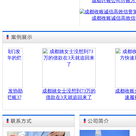
成都讨账公司讨账方
成都收账诚信高效信
发协助
成都姚女士没想到73万的
成都收账公司
账37
借款在3天就追回来了
速履行还