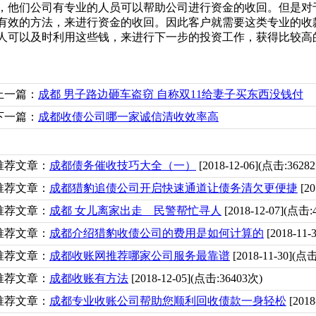
，他们公司有专业的人员可以帮助公司进行资金的收回。但是对
有效的方法，来进行资金的收回。因此客户就需要这类专业的收
人可以及时利用这些钱，来进行下一步的投资工作，获得比较高
上一篇：
成都 男子路边砸车盗窃 自称双11给妻子买东西没钱付
下一篇：
成都收债公司哪一家诚信清收效率高
推荐文章：
成都债务催收技巧大全（一）
[2018-12-06](点击:3628
推荐文章：
成都猎豹追债公司开启快速通道让债务清欠更便捷
[20
推荐文章：
成都 女儿离家出走 民警帮忙寻人
[2018-12-07](点击:
推荐文章：
成都介绍猎豹收债公司的费用是如何计算的
[2018-11
推荐文章：
成都收账网推荐哪家公司服务最靠谱
[2018-11-30](点
推荐文章：
成都收账有方法
[2018-12-05](点击:36403次)
推荐文章：
成都专业收账公司帮助您顺利回收债款一身轻松
[2018