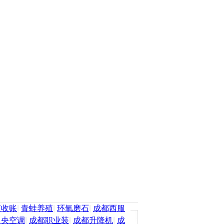
京收账
|
青蛙养殖
|
环氧磨石
|
成都西服
中央空调
|
成都职业装
|
成都升降机
|
成