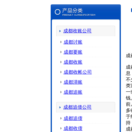
成都收账公司
成都讨账
成都要账
成
成都收账
成
成都收帐公司
息
不
成都清账
类
一
成都追账
钱
前
成都追债公司
多
于
成都追债
持
成都收债
成