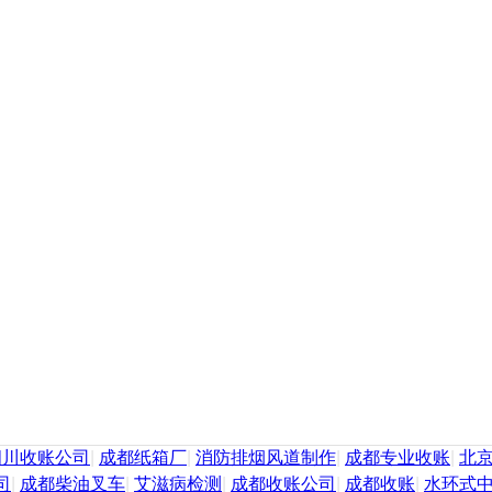
四川收账公司
|
成都纸箱厂
|
消防排烟风道制作
|
成都专业收账
|
北
司
|
成都柴油叉车
|
艾滋病检测
|
成都收账公司
|
成都收账
|
水环式