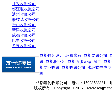
甘孜收账公司
都江堰收账公司
泸州收账公司
攀枝花收账公司
乐山收账公司
新津收账公司
成都收账公司
巴中收账公司
龙泉收账公司
成都包装设计
|
环氧磨石
|
成都要账公司
|
账
|
成都职业装
|
成都西服定做
|
吊兰
|
成都
都专业收账
|
成都收账公司
|
水环式中央空
机
|
成都猎豹收账公司 电话：159285888
版权所有：Copyright © 2015 www.scnjjx.